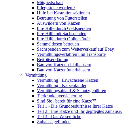
Mitgliedschaft
Pflegestelle werden ?
Hilfe bei Kastrationsaktionen
Betreuung von Futterstellen
Auswildern von Katzen
Ihre Hilfe durch Geldspenden
Ihre Hilfe mit Sachspenden
Ihre Hilfe durch Onlinekäufe
Sammeldosen betreuen
Sachspenden zum Weiterverkauf auf Ebay
Vermittlungsverfahren und Transporte
Beitrittserklärung
Bau von Katzenschlafhäusern
Bau von Katzenfutterhäusern
Vermittlung
Vermittlung - Erwachsene Katzen
Vermittlung - Katzenkinder
Vermittlungsablauf & Schutzgebühren
Tierkrankenversicherung
Sind Sie „bereit für eine Katze?"
Teil 1 - Die Grundbedürfnisse Ihrer Katze
Teil 2 - Ihre Katze und Ihr gepflegtes Zuhause:
Teil 3 - Das Wesentliche
Zuhause gefunden