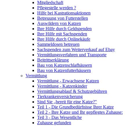
Mitgliedschaft
Pflegestelle werden ?
Hilfe bei Kastrationsaktionen
Betreuung von Futterstellen
Auswildern von Katzen
Ihre Hilfe durch Geldspenden
Ihre Hilfe mit Sachspenden
Ihre Hilfe durch Onlinekäufe
Sammeldosen betreuen
Sachspenden zum Weiterverkauf auf Ebay
Vermittlungsverfahren und Transporte
Beitrittserklärung
Bau von Katzenschlafhäusern
Bau von Katzenfutterhäusern
Vermittlung
Vermittlung - Erwachsene Katzen
Vermittlung - Katzenkinder
Vermittlungsablauf & Schutzgebühren
Tierkrankenversicherung
Sind Sie „bereit für eine Katze?"
Teil 1 - Die Grundbedürfnisse Ihrer Katze
Teil 2 - Ihre Katze und Ihr gepflegtes Zuhause:
Teil 3 - Das Wesentliche
Zuhause gefunden