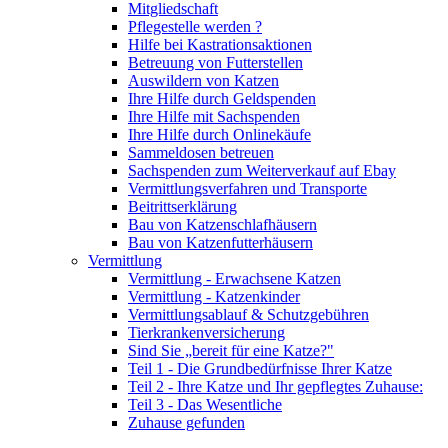
Mitgliedschaft
Pflegestelle werden ?
Hilfe bei Kastrationsaktionen
Betreuung von Futterstellen
Auswildern von Katzen
Ihre Hilfe durch Geldspenden
Ihre Hilfe mit Sachspenden
Ihre Hilfe durch Onlinekäufe
Sammeldosen betreuen
Sachspenden zum Weiterverkauf auf Ebay
Vermittlungsverfahren und Transporte
Beitrittserklärung
Bau von Katzenschlafhäusern
Bau von Katzenfutterhäusern
Vermittlung
Vermittlung - Erwachsene Katzen
Vermittlung - Katzenkinder
Vermittlungsablauf & Schutzgebühren
Tierkrankenversicherung
Sind Sie „bereit für eine Katze?"
Teil 1 - Die Grundbedürfnisse Ihrer Katze
Teil 2 - Ihre Katze und Ihr gepflegtes Zuhause:
Teil 3 - Das Wesentliche
Zuhause gefunden