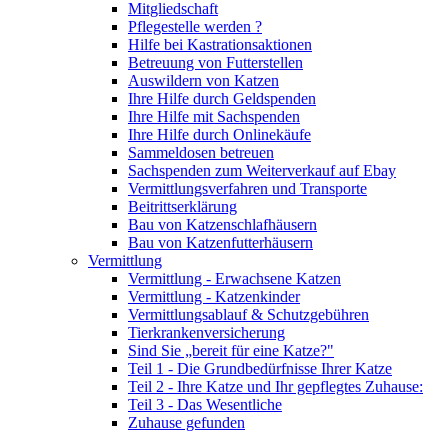
Mitgliedschaft
Pflegestelle werden ?
Hilfe bei Kastrationsaktionen
Betreuung von Futterstellen
Auswildern von Katzen
Ihre Hilfe durch Geldspenden
Ihre Hilfe mit Sachspenden
Ihre Hilfe durch Onlinekäufe
Sammeldosen betreuen
Sachspenden zum Weiterverkauf auf Ebay
Vermittlungsverfahren und Transporte
Beitrittserklärung
Bau von Katzenschlafhäusern
Bau von Katzenfutterhäusern
Vermittlung
Vermittlung - Erwachsene Katzen
Vermittlung - Katzenkinder
Vermittlungsablauf & Schutzgebühren
Tierkrankenversicherung
Sind Sie „bereit für eine Katze?"
Teil 1 - Die Grundbedürfnisse Ihrer Katze
Teil 2 - Ihre Katze und Ihr gepflegtes Zuhause:
Teil 3 - Das Wesentliche
Zuhause gefunden