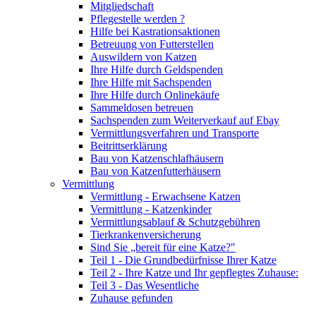
Mitgliedschaft
Pflegestelle werden ?
Hilfe bei Kastrationsaktionen
Betreuung von Futterstellen
Auswildern von Katzen
Ihre Hilfe durch Geldspenden
Ihre Hilfe mit Sachspenden
Ihre Hilfe durch Onlinekäufe
Sammeldosen betreuen
Sachspenden zum Weiterverkauf auf Ebay
Vermittlungsverfahren und Transporte
Beitrittserklärung
Bau von Katzenschlafhäusern
Bau von Katzenfutterhäusern
Vermittlung
Vermittlung - Erwachsene Katzen
Vermittlung - Katzenkinder
Vermittlungsablauf & Schutzgebühren
Tierkrankenversicherung
Sind Sie „bereit für eine Katze?"
Teil 1 - Die Grundbedürfnisse Ihrer Katze
Teil 2 - Ihre Katze und Ihr gepflegtes Zuhause:
Teil 3 - Das Wesentliche
Zuhause gefunden