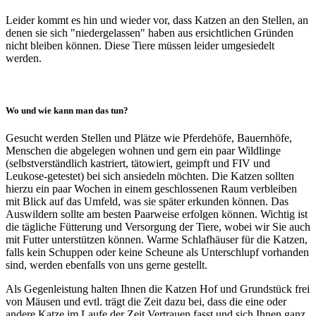
Leider kommt es hin und wieder vor, dass Katzen an den Stellen, an
denen sie sich "niedergelassen" haben aus ersichtlichen Gründen
nicht bleiben können. Diese Tiere müssen leider umgesiedelt
werden.
Wo und wie kann man das tun?
Gesucht werden Stellen und Plätze wie Pferdehöfe, Bauernhöfe,
Menschen die abgelegen wohnen und gern ein paar Wildlinge
(selbstverständlich kastriert, tätowiert, geimpft und FIV und
Leukose-getestet) bei sich ansiedeln möchten. Die Katzen sollten
hierzu ein paar Wochen in einem geschlossenen Raum verbleiben
mit Blick auf das Umfeld, was sie später erkunden können. Das
Auswildern sollte am besten Paarweise erfolgen können. Wichtig ist
die tägliche Fütterung und Versorgung der Tiere, wobei wir Sie auch
mit Futter unterstützen können. Warme Schlafhäuser für die Katzen,
falls kein Schuppen oder keine Scheune als Unterschlupf vorhanden
sind, werden ebenfalls von uns gerne gestellt.
Als Gegenleistung halten Ihnen die Katzen Hof und Grundstück frei
von Mäusen und evtl. trägt die Zeit dazu bei, dass die eine oder
andere Katze im Laufe der Zeit Vertrauen fasst und sich Ihnen ganz