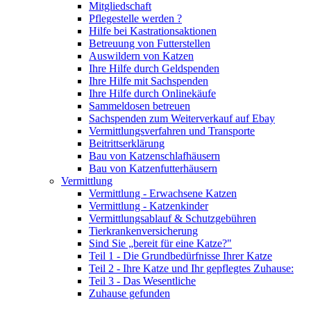
Mitgliedschaft
Pflegestelle werden ?
Hilfe bei Kastrationsaktionen
Betreuung von Futterstellen
Auswildern von Katzen
Ihre Hilfe durch Geldspenden
Ihre Hilfe mit Sachspenden
Ihre Hilfe durch Onlinekäufe
Sammeldosen betreuen
Sachspenden zum Weiterverkauf auf Ebay
Vermittlungsverfahren und Transporte
Beitrittserklärung
Bau von Katzenschlafhäusern
Bau von Katzenfutterhäusern
Vermittlung
Vermittlung - Erwachsene Katzen
Vermittlung - Katzenkinder
Vermittlungsablauf & Schutzgebühren
Tierkrankenversicherung
Sind Sie „bereit für eine Katze?"
Teil 1 - Die Grundbedürfnisse Ihrer Katze
Teil 2 - Ihre Katze und Ihr gepflegtes Zuhause:
Teil 3 - Das Wesentliche
Zuhause gefunden