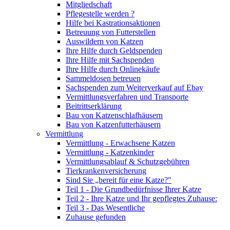
Mitgliedschaft
Pflegestelle werden ?
Hilfe bei Kastrationsaktionen
Betreuung von Futterstellen
Auswildern von Katzen
Ihre Hilfe durch Geldspenden
Ihre Hilfe mit Sachspenden
Ihre Hilfe durch Onlinekäufe
Sammeldosen betreuen
Sachspenden zum Weiterverkauf auf Ebay
Vermittlungsverfahren und Transporte
Beitrittserklärung
Bau von Katzenschlafhäusern
Bau von Katzenfutterhäusern
Vermittlung
Vermittlung - Erwachsene Katzen
Vermittlung - Katzenkinder
Vermittlungsablauf & Schutzgebühren
Tierkrankenversicherung
Sind Sie „bereit für eine Katze?"
Teil 1 - Die Grundbedürfnisse Ihrer Katze
Teil 2 - Ihre Katze und Ihr gepflegtes Zuhause:
Teil 3 - Das Wesentliche
Zuhause gefunden