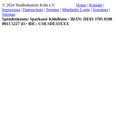
© 2024 Straßenkatzen Köln e.V.
Home
|
Kontakt
|
Impressum
|
Datenschutz
|
Termine
|
Mitglieder Login
|
Sonstiges
|
Sitemap
Spendenkonto: Sparkasse KölnBonn • IBAN: DE03 3705 0198
0013 5227 43 • BIC: COLSDE33XXX