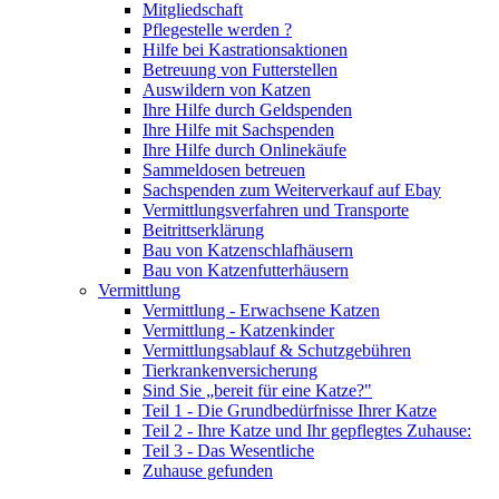
Mitgliedschaft
Pflegestelle werden ?
Hilfe bei Kastrationsaktionen
Betreuung von Futterstellen
Auswildern von Katzen
Ihre Hilfe durch Geldspenden
Ihre Hilfe mit Sachspenden
Ihre Hilfe durch Onlinekäufe
Sammeldosen betreuen
Sachspenden zum Weiterverkauf auf Ebay
Vermittlungsverfahren und Transporte
Beitrittserklärung
Bau von Katzenschlafhäusern
Bau von Katzenfutterhäusern
Vermittlung
Vermittlung - Erwachsene Katzen
Vermittlung - Katzenkinder
Vermittlungsablauf & Schutzgebühren
Tierkrankenversicherung
Sind Sie „bereit für eine Katze?"
Teil 1 - Die Grundbedürfnisse Ihrer Katze
Teil 2 - Ihre Katze und Ihr gepflegtes Zuhause:
Teil 3 - Das Wesentliche
Zuhause gefunden