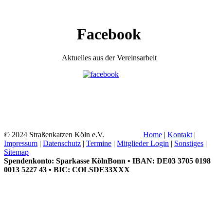
Facebook
Aktuelles aus der Vereinsarbeit
© 2024 Straßenkatzen Köln e.V.
Home
|
Kontakt
|
Impressum
|
Datenschutz
|
Termine
|
Mitglieder Login
|
Sonstiges
|
Sitemap
Spendenkonto: Sparkasse KölnBonn • IBAN: DE03 3705 0198
0013 5227 43 • BIC: COLSDE33XXX