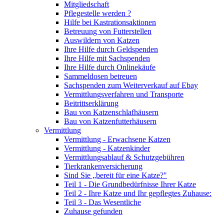
Mitgliedschaft
Pflegestelle werden ?
Hilfe bei Kastrationsaktionen
Betreuung von Futterstellen
Auswildern von Katzen
Ihre Hilfe durch Geldspenden
Ihre Hilfe mit Sachspenden
Ihre Hilfe durch Onlinekäufe
Sammeldosen betreuen
Sachspenden zum Weiterverkauf auf Ebay
Vermittlungsverfahren und Transporte
Beitrittserklärung
Bau von Katzenschlafhäusern
Bau von Katzenfutterhäusern
Vermittlung
Vermittlung - Erwachsene Katzen
Vermittlung - Katzenkinder
Vermittlungsablauf & Schutzgebühren
Tierkrankenversicherung
Sind Sie „bereit für eine Katze?"
Teil 1 - Die Grundbedürfnisse Ihrer Katze
Teil 2 - Ihre Katze und Ihr gepflegtes Zuhause:
Teil 3 - Das Wesentliche
Zuhause gefunden