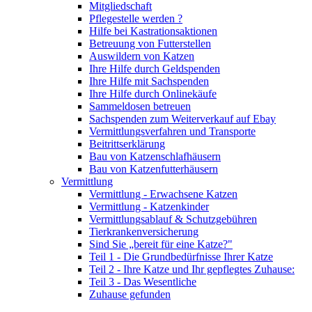
Mitgliedschaft
Pflegestelle werden ?
Hilfe bei Kastrationsaktionen
Betreuung von Futterstellen
Auswildern von Katzen
Ihre Hilfe durch Geldspenden
Ihre Hilfe mit Sachspenden
Ihre Hilfe durch Onlinekäufe
Sammeldosen betreuen
Sachspenden zum Weiterverkauf auf Ebay
Vermittlungsverfahren und Transporte
Beitrittserklärung
Bau von Katzenschlafhäusern
Bau von Katzenfutterhäusern
Vermittlung
Vermittlung - Erwachsene Katzen
Vermittlung - Katzenkinder
Vermittlungsablauf & Schutzgebühren
Tierkrankenversicherung
Sind Sie „bereit für eine Katze?"
Teil 1 - Die Grundbedürfnisse Ihrer Katze
Teil 2 - Ihre Katze und Ihr gepflegtes Zuhause:
Teil 3 - Das Wesentliche
Zuhause gefunden