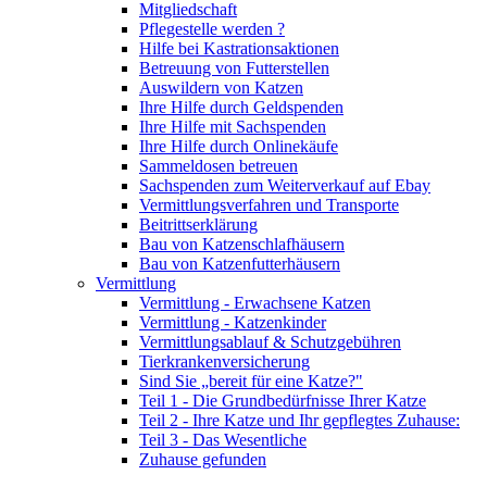
Mitgliedschaft
Pflegestelle werden ?
Hilfe bei Kastrationsaktionen
Betreuung von Futterstellen
Auswildern von Katzen
Ihre Hilfe durch Geldspenden
Ihre Hilfe mit Sachspenden
Ihre Hilfe durch Onlinekäufe
Sammeldosen betreuen
Sachspenden zum Weiterverkauf auf Ebay
Vermittlungsverfahren und Transporte
Beitrittserklärung
Bau von Katzenschlafhäusern
Bau von Katzenfutterhäusern
Vermittlung
Vermittlung - Erwachsene Katzen
Vermittlung - Katzenkinder
Vermittlungsablauf & Schutzgebühren
Tierkrankenversicherung
Sind Sie „bereit für eine Katze?"
Teil 1 - Die Grundbedürfnisse Ihrer Katze
Teil 2 - Ihre Katze und Ihr gepflegtes Zuhause:
Teil 3 - Das Wesentliche
Zuhause gefunden