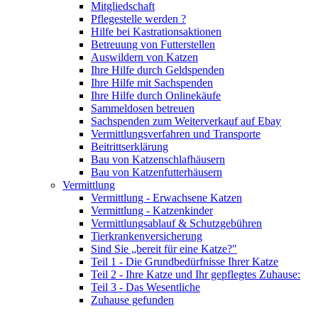
Mitgliedschaft
Pflegestelle werden ?
Hilfe bei Kastrationsaktionen
Betreuung von Futterstellen
Auswildern von Katzen
Ihre Hilfe durch Geldspenden
Ihre Hilfe mit Sachspenden
Ihre Hilfe durch Onlinekäufe
Sammeldosen betreuen
Sachspenden zum Weiterverkauf auf Ebay
Vermittlungsverfahren und Transporte
Beitrittserklärung
Bau von Katzenschlafhäusern
Bau von Katzenfutterhäusern
Vermittlung
Vermittlung - Erwachsene Katzen
Vermittlung - Katzenkinder
Vermittlungsablauf & Schutzgebühren
Tierkrankenversicherung
Sind Sie „bereit für eine Katze?"
Teil 1 - Die Grundbedürfnisse Ihrer Katze
Teil 2 - Ihre Katze und Ihr gepflegtes Zuhause:
Teil 3 - Das Wesentliche
Zuhause gefunden